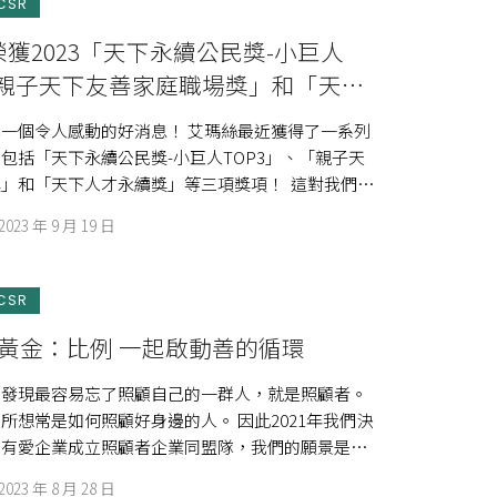
CSR
獲2023「天下永續公民獎-小巨人
「親子天下友善家庭職場獎」和「天下
」等三項獎項！
一個令人感動的好消息！ 艾瑪絲最近獲得了一系列
包括「天下永續公民獎-小巨人TOP3」、「親子天
」和「天下人才永續獎」等三項獎項！ ​ 這對我們來
2023 年 9 月 19 日
CSR
的黃金：比例 一起啟動善的循環
們發現最容易忘了照顧自己的一群人，就是照顧者。
所想常是如何照顧好身邊的人。 因此2021年我們決
的有愛企業成立照顧者企業同盟隊，我們的願景是成
…]
2023 年 8 月 28 日