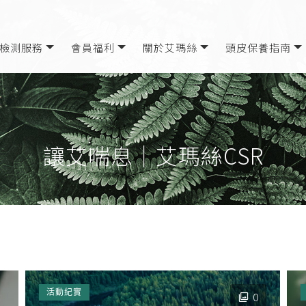
檢測服務
會員福利
關於艾瑪絲
頭皮保養指南
讓艾喘息｜艾瑪絲CSR
活動紀實
0