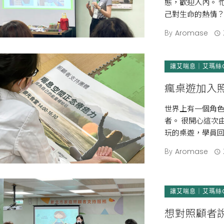
態，歡迎入內。 
己對生命的熱情？
停鍵，回到 […]
By
Aromase
讓艾喘息｜艾瑪絲
瘋桌遊加入
世界上有一個角
者。 很開心這次
玩的桌遊，學員
那真的很令人感動 
By
Aromase
讓艾喘息｜艾瑪絲
想對照顧者說