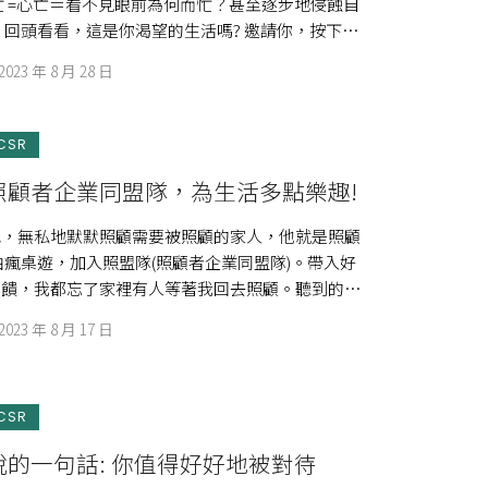
忙 =心亡＝看不見眼前為何而忙？甚至逐步地侵蝕自
 回頭看看，這是你渴望的生活嗎? 邀請你，按下暫
2023 年 8 月 28 日
CSR
照顧者企業同盟隊，為生活多點樂趣!
色，無私地默默照顧需要被照顧的家人，他就是照顧
由瘋桌遊，加入照盟隊(照顧者企業同盟隊)。帶入好
回饋，我都忘了家裡有人等著我回去照顧。聽到的霎
[…]
2023 年 8 月 17 日
CSR
的一句話: 你值得好好地被對待