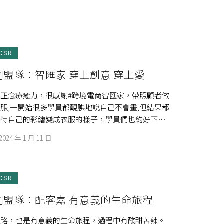
CSR
盟隊：智匯家 穿上創意 穿上愛
正念療癒力，很感謝#跨境電商智匯家，帶照顧者做
服,一開始很多學員都靦腆地說自己不會畫,但結果都
期待自己的彩繪變成衣服的樣子，學員們也約好下個
…]
2024 年 1 月 11 日
CSR
同盟隊：配客嘉 有意義的生命旅程
的路，也是有意義的生命旅程，過程中有酸甜苦辣。