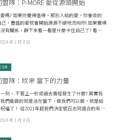
盟隊：P-MORE 愛從源頭開始
愛嗎? 如果你覺得值得，那別人給的愛，你會收的
自己，豐盛的愛就會開始源源不絕地流向你! 如果覺得
沒有關係，靜下來看一看是什麼卡住自己了? 看清楚
2024 年 1 月 8 日
CSR
同盟隊：欣帛 當下的力量
一刻， 不管上一秒或過去曾經發生了什麼? 其實我
，我們能做的就是活在當下，做我們可以做，就是給
祝福了！ 從2021年起我們決定號召志同道合的有愛
2024 年 1 月 8 日