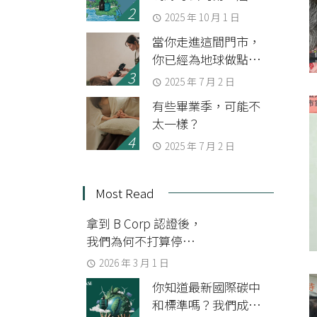
SDGs 永續共識運動會
2025 年 10 月 1 日
當你走進這間門市，
你已經為地球做點事
了
2025 年 7 月 2 日
有些畢業季，可能不
太一樣？
2025 年 7 月 2 日
Most Read
拿到 B Corp 認證後，
我們為何不打算停下
來？
2026 年 3 月 1 日
你知道最新國際碳中
和標準嗎？我們成為