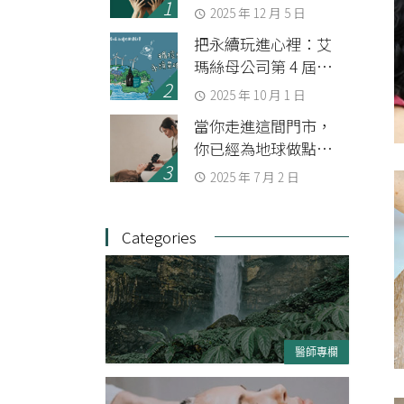
第一家通過 BSI 查證
2025 年 12 月 5 日
組織碳中和的美妝品
把永續玩進心裡：艾
牌
瑪絲母公司第 4 屆
SDGs 永續共識運動會
2025 年 10 月 1 日
當你走進這間門市，
你已經為地球做點事
了
2025 年 7 月 2 日
Categories
醫師專欄