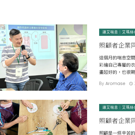
讓艾喘息｜艾瑪絲
照顧者企業同
這個月的喘息空間
彩繪自己專屬的衣
畫超好的，也很
月最後一場活動 [
By
Aromase
讓艾喘息｜艾瑪絲
照顧者企業
照顧是一條辛苦