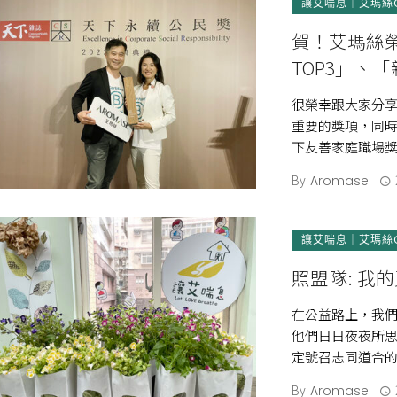
讓艾喘息｜艾瑪絲
賀！艾瑪絲榮
TOP3」、
人才永續獎
很榮幸跟大家分享
重要的獎項，同時
下友善家庭職場獎
說是一個 […]
By
Aromase
讓艾喘息｜艾瑪絲
照盟隊: 我
在公益路上，我
他們日日夜夜所思
定號召志同道合
為照顧者的能量 [
By
Aromase