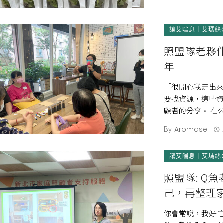
讓艾喘息｜艾瑪絲
照盟隊老夥
年
「很開心我走出來
要找資源，這些資
顧者的分享。 在
人－照顧者。 […]
By
Aromase
讓艾喘息｜艾瑪絲
照盟隊: Q魚老師
己，再整理家
你會常說，我好忙