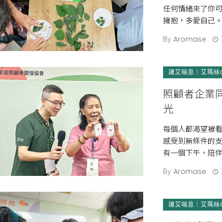
任何情緒來了你
擁抱，多愛自己。
件的支持與愛，讓 
By
Aromase
讓艾喘息｜艾瑪絲
照顧者企業
光
每個人都渴望被看
感受到無條件的支
有一個下午，陪
單純好好地照顧 [
By
Aromase
讓艾喘息｜艾瑪絲