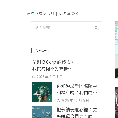
首頁
>
讓艾喘息｜艾瑪絲CSR
Newest
拿到 B Corp 認證後，
我們為何不打算停下
來？
2026 年 3 月 1 日
你知道最新國際碳中
和標準嗎？我們成為
第一家通過 BSI 查證
2025 年 12 月 5 日
組織碳中和的美妝品
把永續玩進心裡：艾
牌
瑪絲母公司第 4 屆