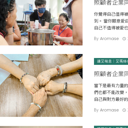
照顧者企業同
你覺得自己值得被
到。 當你願意愛
自己不值得被愛也
了，再一 […]
By
Aromase
讓艾喘息｜艾瑪絲
照顧者企業
當下是最有力量的
們也都不能改變
自己與對方最好的
企業成立照 […]
By
Aromase