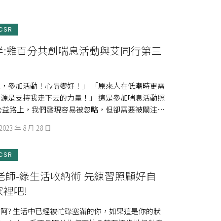
CSR
伴:雞百分共創喘息活動與艾同行第三
，參加活動！心情變好！」 「原來人在低潮時更需
源是支持我走下去的力量！」 這是參加喘息活動照
公益路上，我們發現容易被忽略，但卻需要被關注的
2023 年 8 月 28 日
CSR
-綠生活收納術 先練習照顧好自
裡吧!
阿? 生活中已經被忙碌塞滿的你，如果這是你的狀