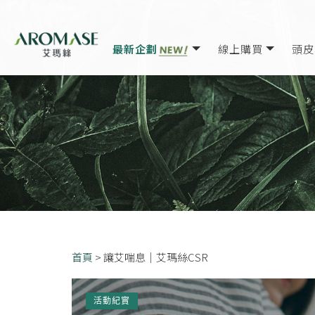
最新企劃
線上購買
頭皮
首頁
>
讓艾喘息｜艾瑪絲CSR
活動紀實