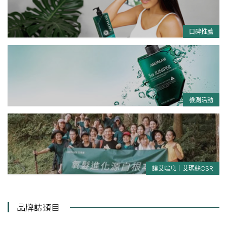
口碑推薦
檢測活動
讓艾喘息｜艾瑪絲CSR
品牌誌類目