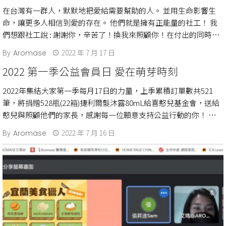
在台灣有一群人，默默地把愛給需要幫助的人。 並用生命影響生
命，讓更多人相信到愛的存在。 他們就是擁有正能量的社工！ 我
們想跟社工說 : 謝謝你，辛苦了！換我來照顧你！在付出的同時也
不要忘了要照顧好自己 […]
By
2022 年 7 月 17 日
Aromase
2022 第一季公益會員日 愛在萌芽時刻
2022年集結大家第一季每月17日的力量，上季累積訂單數共521
筆，將捐贈528瓶(22箱)捷利爾髮沐露80mL給喜憨兒基金會，送給
憨兒與照顧他們的家長，感謝每一位願意支持公益行動的你！ 除了
捐助洗沐 […]
By
2022 年 7 月 16 日
Aromase