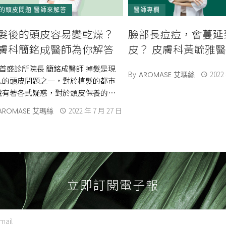
的頭皮問題 醫師來解答
醫師專欄
髮後的頭皮容易變乾燥？
臉部長痘痘，會蔓延
膚科簡銘成醫師為你解答
皮？ 皮膚科黃毓雅
盛診所院長 簡銘成醫師 掉髮是現
By
2022
AROMASE 艾瑪絲
人的頭皮問題之一，對於植髮的都市
說有著各式疑惑，對於頭皮保養的迷
，究竟哪個才是真的？像是：植髮能
2022 年 7 月 27 日
AROMASE 艾瑪絲
洗頭 […]
立即訂閱電子報