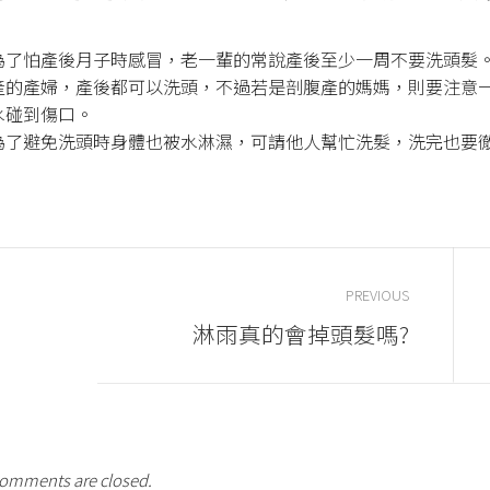
為了怕產後月子時感冒，老一輩的常說產後至少一周不要洗頭髮
產的產婦，產後都可以洗頭，不過若是剖腹產的媽媽，則要注意
水碰到傷口。
為了避免洗頭時身體也被水淋濕，可請他人幫忙洗髮，洗完也要
PREVIOUS
淋雨真的會掉頭髮嗎?
omments are closed.