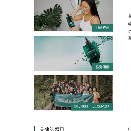
口碑推薦
檢測活動
讓艾喘息｜艾瑪絲CSR
C
品牌誌類目