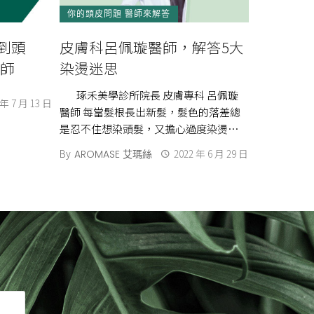
你的頭皮問題 醫師來解答
到頭
皮膚科呂佩璇醫師，解答5大
醫師
染燙迷思
琢禾美學診所院長 皮膚專科 呂佩璇
 年 7 月 13 日
醫師 每當髮根長出新髮，髮色的落差總
是忍不住想染頭髮，又擔心過度染燙會
不會對頭皮健康造成影響，染燙迷思疑
By
2022 年 6 月 29 日
AROMASE 艾瑪絲
問百百 […]