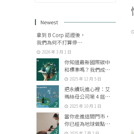
Newest
拿到 B Corp 認證後，
我們為何不打算停下
來？
2026 年 3 月 1 日
你知道最新國際碳中
和標準嗎？我們成為
第一家通過 BSI 查證
2025 年 12 月 5 日
組織碳中和的美妝品
把永續玩進心裡：艾
牌
瑪絲母公司第 4 屆
SDGs 永續共識運動會
2025 年 10 月 1 日
當你走進這間門市，
你已經為地球做點事
了
2025 年 7 月 2 日