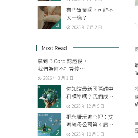
有些畢業季，可能不
太一樣？
2025 年 7 月 2 日
Most Read
拿到 B Corp 認證後，
我們為何不打算停下
來？
2026 年 3 月 1 日
你知道最新國際碳中
和標準嗎？我們成為
第一家通過 BSI 查證
2025 年 12 月 5 日
組織碳中和的美妝品
把永續玩進心裡：艾
牌
瑪絲母公司第 4 屆
SDGs 永續共識運動會
2025 年 10 月 1 日