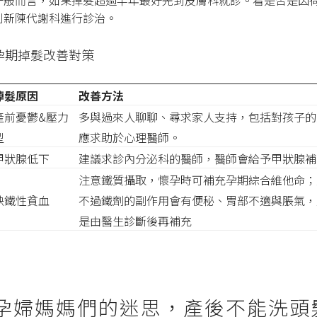
一般而言，如果掉髮超過半年最好先到皮膚科就診。看是否是因
到新陳代謝科進行診治。
孕期掉髮改善對策
掉髮原因
改善方法
產前憂鬱&壓力
多與過來人聊聊、尋求家人支持，包括對孩子的
型
應求助於心理醫師。
甲狀腺低下
建議求診內分泌科的醫師，醫師會給予甲狀腺補
注意鐵質攝取，懷孕時可補充孕期綜合維他命；
缺鐵性貧血
不過鐵劑的副作用會有便秘、胃部不適與脹氣，
是由醫生診斷後再補充
孕婦媽媽們的迷思，產後不能洗頭