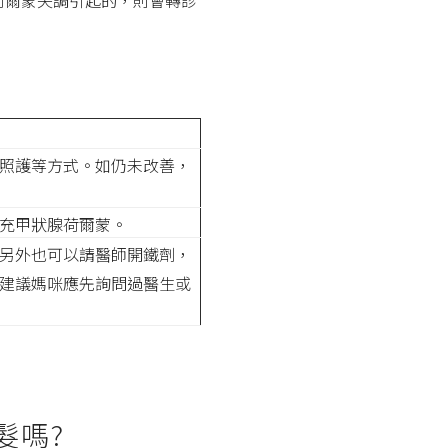
荷爾蒙失調引起的，則會轉診
照護等方式。如仍未改善，
充甲狀腺荷爾蒙。
另外也可以請醫師開鐵劑，
建議媽咪應先詢問過醫生或
髮嗎?