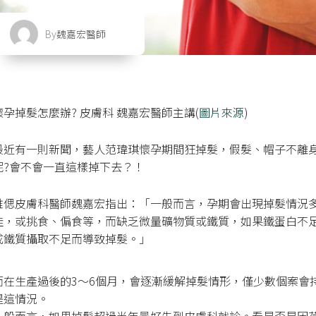
By
魏嘉宏醫師
懷孕掉髮怎麼辦? 皮膚科 魏嘉宏醫師主講(
圖片來源
)
最近有一則新聞，藝人范瑋琪懷孕期間狂掉髮，假髮、帽子不離
呢?會不會一直這樣掉下去？！
雅偲皮膚科醫師魏嘉宏指出：「一般而言，孕期會出現掉髮情況
佳，或挑食、偏食等，而缺乏微量礦物質或鐵質，如果鐵蛋白不
成鐵質攝取不足而導致掉髮。」
而在生產過後的3～6個月，會逐漸緩解掉髮情形，僅少數個案會持
是這情況。