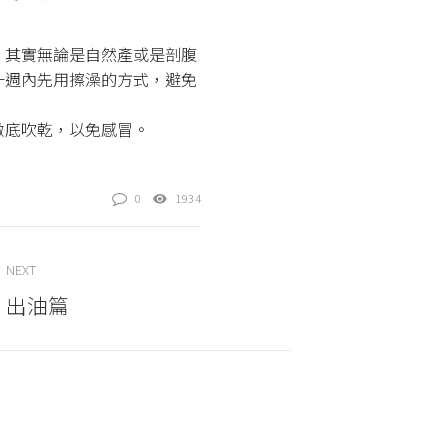
。其實無論是自然產或是剖腹
一週內先用擦澡的方式，避免
徹底吹乾，以免感冒。
0
1934
NEXT
出油篇