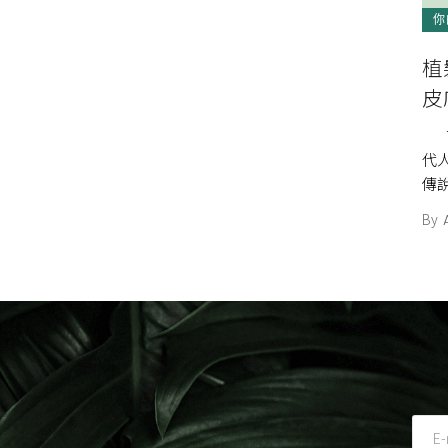
你
植
皮
首
代
傳
思
By
不能