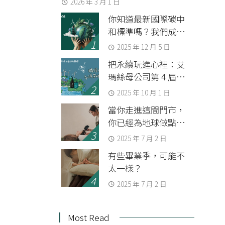
2026 年 3 月 1 日
你知道最新國際碳中
和標準嗎？我們成為
第一家通過 BSI 查證
2025 年 12 月 5 日
組織碳中和的美妝品
把永續玩進心裡：艾
牌
瑪絲母公司第 4 屆
SDGs 永續共識運動會
2025 年 10 月 1 日
當你走進這間門市，
你已經為地球做點事
了
2025 年 7 月 2 日
有些畢業季，可能不
太一樣？
2025 年 7 月 2 日
Most Read