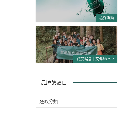
檢測活動
讓艾喘息｜艾瑪絲CSR
品牌誌類目