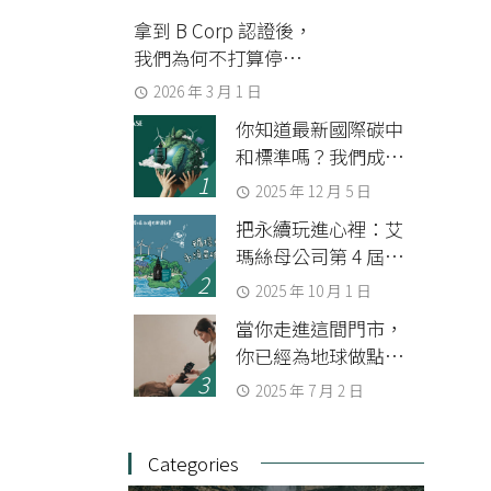
拿到 B Corp 認證後，
我們為何不打算停下
來？
2026 年 3 月 1 日
你知道最新國際碳中
和標準嗎？我們成為
第一家通過 BSI 查證
2025 年 12 月 5 日
組織碳中和的美妝品
把永續玩進心裡：艾
牌
瑪絲母公司第 4 屆
SDGs 永續共識運動會
2025 年 10 月 1 日
當你走進這間門市，
你已經為地球做點事
了
2025 年 7 月 2 日
Categories