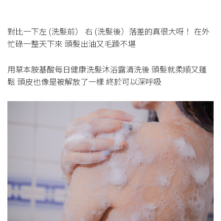
對比一下左 (洗髮前） 右 (洗髮後）落差的真很大呀！ 在外
忙碌一整天下來 頭髮出油又毛躁不堪
用草本胺基酸每日健康洗髮沐浴露清洗後 頭髮就柔順又蓬
鬆 頭皮也像是被解放了一樣 終於可以深呼吸