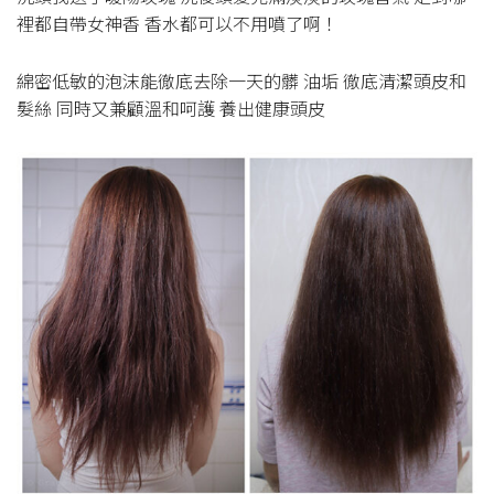
裡都自帶女神香 香水都可以不用噴了啊！
綿密低敏的泡沫能徹底去除一天的髒 油垢 徹底清潔頭皮和
髮絲 同時又兼顧溫和呵護 養出健康頭皮