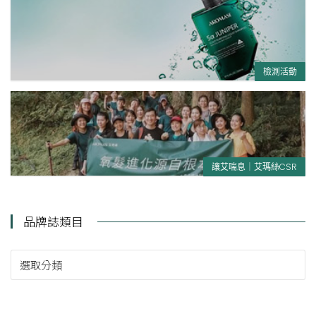
檢測活動
讓艾喘息｜艾瑪絲CSR
品牌誌類目