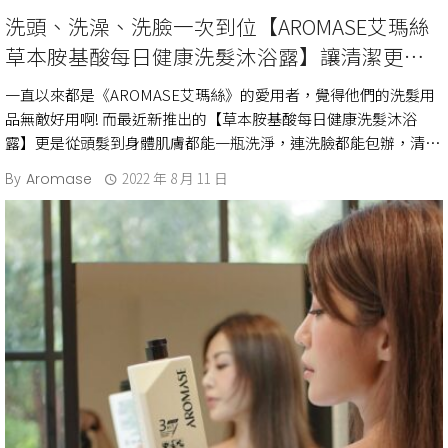
洗頭、洗澡、洗臉一次到位【AROMASE艾瑪絲
草本胺基酸每日健康洗髮沐浴露】讓清潔更單
純．家的肌膚守護者!
一直以來都是《AROMASE艾瑪絲》的愛用者，覺得他們的洗髮用
品無敵好用啊! 而最近新推出的【草本胺基酸每日健康洗髮沐浴
露】更是從頭髮到身體肌膚都能一瓶洗淨，連洗臉都能包辦，清爽
又舒適的程度，完全出乎 […]
By
2022 年 8 月 11 日
Aromase