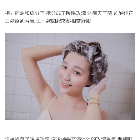
相同的溫和成分下 還分成了暖陽玫瑰 沐癒天竺葵 甦醒純花
三款療癒香氣 每一款聞起來都相當舒服
洗頭我選了暖陽玫瑰 洗後頭髮充滿淡淡的玫瑰香氣 走到哪