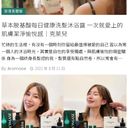
部落客體驗
草本胺基酸每日健康洗髮沐浴露 一次就愛上的
肌膚潔淨愉悅感｜克萊兒
忙碌的生活裡，有沒有一個時刻你留給最值得被愛的自己 習以為常
一個人的沐浴時光，其實是自在的享受獨處，與肌膚愉悅的親密關
係 身為一個終身長髮控的我，髮質還有點自然卷，所以常會有毛躁
的困擾，但時常拍照，髮 […]
By
2022 年 8 月 11 日
Aromase