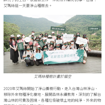
艾瑪絲這一天要淨山種樹去。
艾瑪絲種樹計畫於貓空
2020年艾瑪絲開始了淨山養樹行動，走入台灣山林淨山、
移除外來物種淨化棲地、展開森林永續教育，深刻的了解台
灣山林的可貴及困境，各種垃圾破壞土地的純淨、外來的物