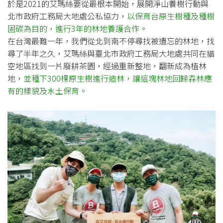
於是2021的艾瑪絲要從最根本開始，展開淨山養樹行動與
北市政府工務局大地處公私協力，
以保育台原生樹種及種樹
固碳為目的，進行3年的林地養護合作。
在台灣最難一年，我們從北到南不停尋找被遺忘的林地，找
尋了半年之久，艾瑪絲與臺北市政府工務局大地處共同在貓
空地區找到一片廢耕茶園，經過重新整地，翻新成為植林
地，
並種下300棵原生樹進行造林，讓這塊林地回歸森林應
有的樣貌及水土保育。