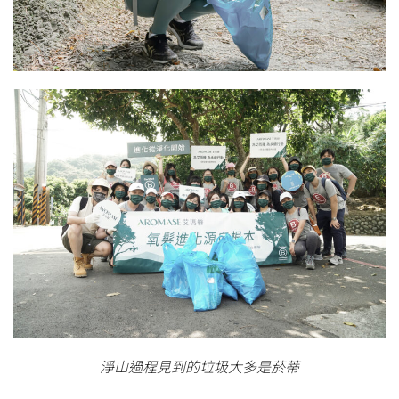
淨山過程見到的垃圾大多是菸蒂