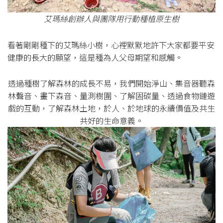
艾瑪絲創辦人與團隊用行動種植原生樹
看著剛剛種下的艾瑪絲小樹，心裡默默地許下大家都要平安
健康的長大的願望，這是種為人父母期望和感觸。
透過種樹了解森林的成長不易，我們開始淨山、集音器聽森
林聲音、畫下森音、量測樹圍、了解固碳量、透過食物鏈遊
戲的互動，了解森林土地，於人、於地球的永續價值及共生
共好的生命意義。