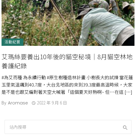
活動紀實
艾瑪絲要養出10年後的貓空秘境｜8月貓空林地
養護紀錄
#為艾而種 為永續行動 #原生樹種造林計畫 小樹長大的試煉 當花蓮
玉里氣溫飆到40.7度，大台北地區的來到39.3度最高溫時候，大家
是不是也跟艾編對著天空大喊著「這個夏天好熱啊~ 但…在這 […]
By
2022 年 9 月 6 日
Aromase