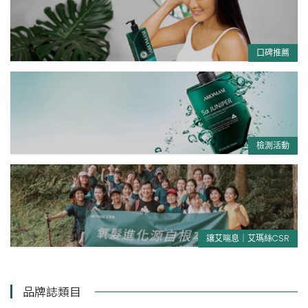
口碑推薦
檢測活動
讓艾喘息｜艾瑪絲CSR
品牌誌類目