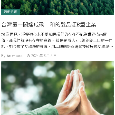
活動紀實
台灣第一間達成碳中和的髮品類B型企業
增重 再見，淨零初心永不變 如果我們的存在不能為世界帶來價
值，那我們就沒有存在的意義。 這是創辦人Eric總朗朗上口的一句
話，如今成了艾瑪絲的靈魂，用品牌創新與研發技術展現艾瑪絲的
永續行動力，以循環經 […]
By
2024 年 8 月 5 日
Aromase