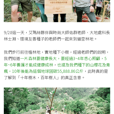
9/28這一天，艾瑪絲夥伴與時尚大師佑群老師、大地處科長
林士淵、環境友善種子的老師們一起來到貓空林地。
我們步行前往植林地，實地種下小樹，經過老師們的說明，
我們知道
一片森林要健康長大，要經過3~4年悉心照顧，5
年~6年養護才能成健康成林
，
也提及我們種下的山櫻花及青
楓，10年後能為這個地球固碳55,888.86公斤
，此時真的是
了解到「十年樹木，百年樹人」的真正含意。