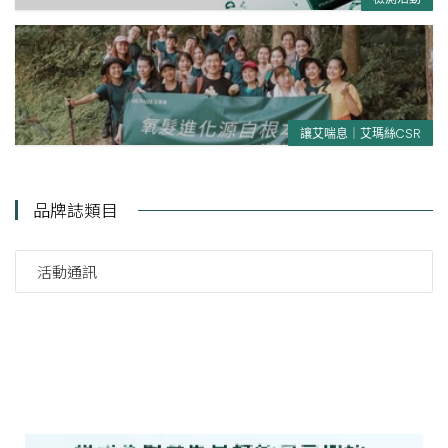
讓艾喘息｜艾瑪絲CSR
品牌誌類目