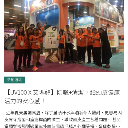
活動通訊
【UV100 X 艾瑪絲】防曬+清潔，給頭皮健康
活力的安心感！
近年夏天屢創高溫，除了滿頭汗水與油垢令人難耐，更容易因
皮屑芽孢菌和痤瘡桿菌的滋生，導致頭皮產生各種問題。 甚至
當頭髮接觸到過量紫外線時易讓毛鱗片外翻受損，造成乾燥枯