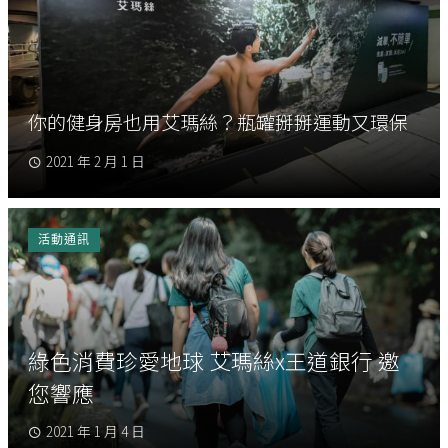
你的健身房也用艾瑪絲？瓶罐掰掰運動又環保
2021 年 2 月 1 日
活動通訊
綠色消費珍愛地球 艾瑪絲x王道銀行 邀
您響應
2021 年 1 月 4 日